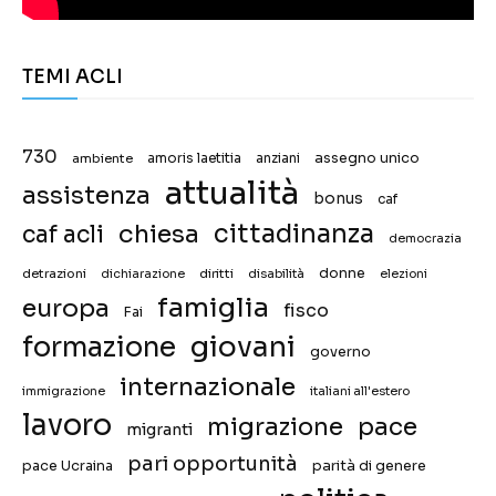
TEMI ACLI
730
assegno unico
ambiente
amoris laetitia
anziani
attualità
assistenza
bonus
caf
chiesa
cittadinanza
caf acli
democrazia
donne
detrazioni
diritti
disabilità
dichiarazione
elezioni
famiglia
europa
fisco
Fai
giovani
formazione
governo
internazionale
immigrazione
italiani all'estero
lavoro
migrazione
pace
migranti
pari opportunità
pace Ucraina
parità di genere