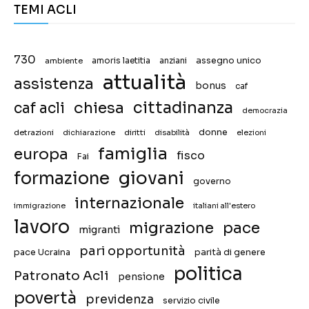
TEMI ACLI
730
assegno unico
ambiente
amoris laetitia
anziani
attualità
assistenza
bonus
caf
chiesa
cittadinanza
caf acli
democrazia
donne
detrazioni
diritti
disabilità
dichiarazione
elezioni
famiglia
europa
fisco
Fai
giovani
formazione
governo
internazionale
immigrazione
italiani all'estero
lavoro
migrazione
pace
migranti
pari opportunità
pace Ucraina
parità di genere
politica
Patronato Acli
pensione
povertà
previdenza
servizio civile