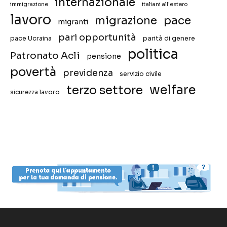
internazionale
immigrazione
italiani all'estero
lavoro
migrazione
pace
migranti
pari opportunità
pace Ucraina
parità di genere
politica
Patronato Acli
pensione
povertà
previdenza
servizio civile
welfare
terzo settore
sicurezza lavoro