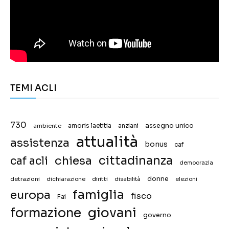
TEMI ACLI
730
assegno unico
ambiente
amoris laetitia
anziani
attualità
assistenza
bonus
caf
chiesa
cittadinanza
caf acli
democrazia
donne
detrazioni
diritti
disabilità
dichiarazione
elezioni
famiglia
europa
fisco
Fai
giovani
formazione
governo