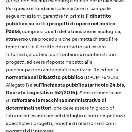
office
, non nel mio mandato) e quello per le fake news.
Per questo è fondamentale mettere in campo le
seguenti azioni: garantire in primis il
dibattito
pubblico su tutti i progetti di opere nel nostro
Paese
, compresi quelli della transizione ecologica,
attraverso una procedura che permetta di stabilire
tempi certi e il diritto dei cittadini ad essere
informati, a potersi confrontare sui contenuti dei
progetti, ad avere risposta rispetto alle
preoccupazioni ambientali e sanitarie. Rivedere la
normativa sul Dibattito pubblico
(DPCM 76/2018,
Allegato 1) e
sull’Inchiesta pubblica
(articolo 24.bis,
Decreto Legislativo 152/2016).
Senza dimenticare
di
rafforzare la macchina amministrativa di
determinati settori
, che deve essere in grado di
istruire ed esaminare nel dettaglio e con competenze
specifiche i progetti, nonché di relazionarsi con i
portatori di interesse.