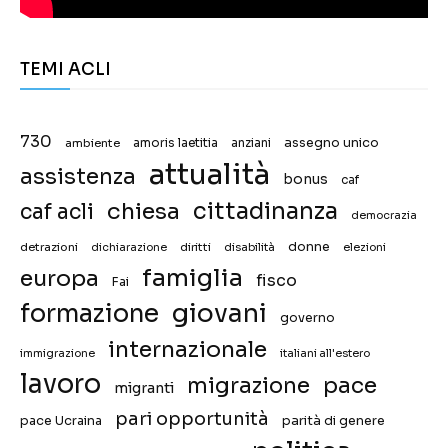
TEMI ACLI
730
assegno unico
ambiente
amoris laetitia
anziani
attualità
assistenza
bonus
caf
chiesa
cittadinanza
caf acli
democrazia
donne
detrazioni
diritti
disabilità
dichiarazione
elezioni
famiglia
europa
fisco
Fai
giovani
formazione
governo
internazionale
immigrazione
italiani all'estero
lavoro
migrazione
pace
migranti
pari opportunità
pace Ucraina
parità di genere