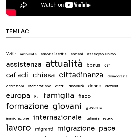
TEMI ACLI
730
assegno unico
ambiente
amoris laetitia
anziani
attualità
assistenza
bonus
caf
chiesa
cittadinanza
caf acli
democrazia
donne
detrazioni
diritti
disabilità
dichiarazione
elezioni
famiglia
europa
fisco
Fai
giovani
formazione
governo
internazionale
immigrazione
italiani all'estero
lavoro
migrazione
pace
migranti