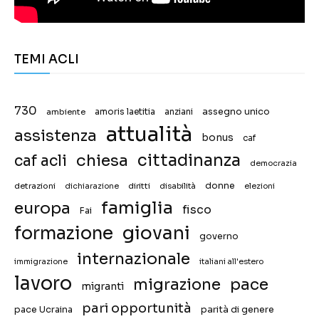
TEMI ACLI
730
assegno unico
ambiente
amoris laetitia
anziani
attualità
assistenza
bonus
caf
chiesa
cittadinanza
caf acli
democrazia
donne
detrazioni
diritti
disabilità
dichiarazione
elezioni
famiglia
europa
fisco
Fai
giovani
formazione
governo
internazionale
immigrazione
italiani all'estero
lavoro
migrazione
pace
migranti
pari opportunità
pace Ucraina
parità di genere