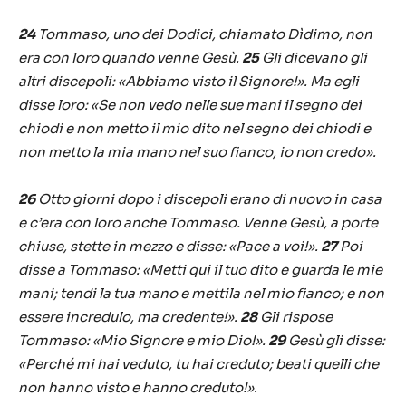
24
Tommaso, uno dei Dodici, chiamato Dìdimo, non
era con loro quando venne Gesù.
25
Gli dicevano gli
altri discepoli: «Abbiamo visto il Signore!». Ma egli
disse loro: «Se non vedo nelle sue mani il segno dei
chiodi e non metto il mio dito nel segno dei chiodi e
non metto la mia mano nel suo fianco, io non credo».
26
Otto giorni dopo i discepoli erano di nuovo in casa
e c’era con loro anche Tommaso. Venne Gesù, a porte
chiuse, stette in mezzo e disse: «Pace a voi!».
27
Poi
disse a Tommaso: «Metti qui il tuo dito e guarda le mie
mani; tendi la tua mano e mettila nel mio fianco; e non
essere incredulo, ma credente!».
28
Gli rispose
Tommaso: «Mio Signore e mio Dio!».
29
Gesù gli disse:
«Perché mi hai veduto, tu hai creduto; beati quelli che
non hanno visto e hanno creduto!».