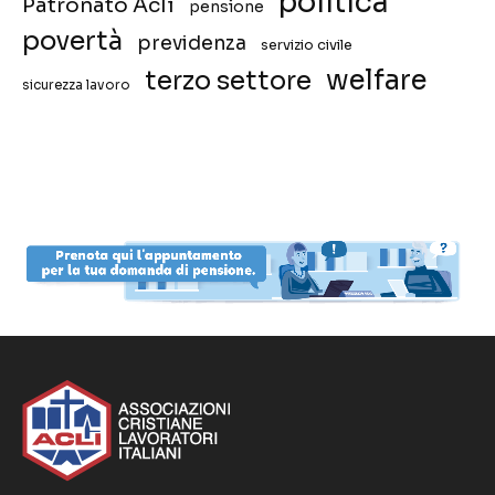
politica
Patronato Acli
pensione
povertà
previdenza
servizio civile
welfare
terzo settore
sicurezza lavoro