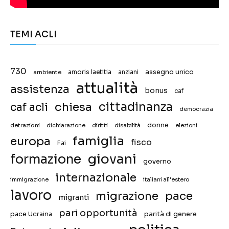
TEMI ACLI
730
assegno unico
ambiente
amoris laetitia
anziani
attualità
assistenza
bonus
caf
chiesa
cittadinanza
caf acli
democrazia
donne
detrazioni
diritti
disabilità
dichiarazione
elezioni
famiglia
europa
fisco
Fai
giovani
formazione
governo
internazionale
immigrazione
italiani all'estero
lavoro
migrazione
pace
migranti
pari opportunità
pace Ucraina
parità di genere