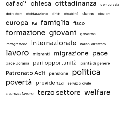
chiesa
cittadinanza
caf acli
democrazia
donne
detrazioni
diritti
disabilità
dichiarazione
elezioni
famiglia
europa
fisco
Fai
giovani
formazione
governo
internazionale
immigrazione
italiani all'estero
lavoro
migrazione
pace
migranti
pari opportunità
pace Ucraina
parità di genere
politica
Patronato Acli
pensione
povertà
previdenza
servizio civile
welfare
terzo settore
sicurezza lavoro