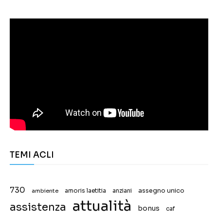
TEMI ACLI
730
assegno unico
ambiente
amoris laetitia
anziani
attualità
assistenza
bonus
caf