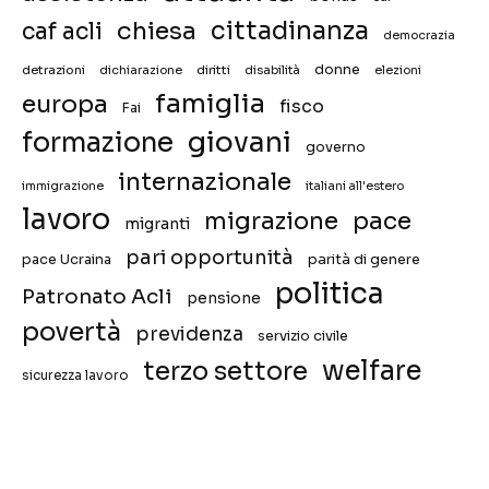
chiesa
cittadinanza
caf acli
democrazia
donne
detrazioni
diritti
disabilità
dichiarazione
elezioni
famiglia
europa
fisco
Fai
giovani
formazione
governo
internazionale
immigrazione
italiani all'estero
lavoro
migrazione
pace
migranti
pari opportunità
pace Ucraina
parità di genere
politica
Patronato Acli
pensione
povertà
previdenza
servizio civile
welfare
terzo settore
sicurezza lavoro