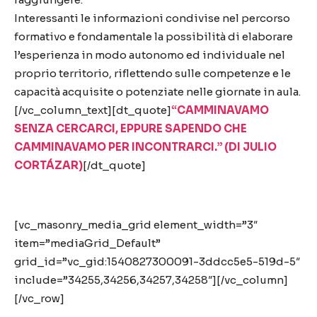
Interessanti le informazioni condivise nel percorso
formativo e fondamentale la possibilità di elaborare
l’esperienza in modo autonomo ed individuale nel
proprio territorio, riflettendo sulle competenze e le
capacità acquisite o potenziate nelle giornate in aula.
[/vc_column_text][dt_quote]
“CAMMINAVAMO
SENZA CERCARCI, EPPURE SAPENDO CHE
CAMMINAVAMO PER INCONTRARCI.” (DI JULIO
CORTÁZAR)
[/dt_quote]
[vc_masonry_media_grid element_width=”3″
item=”mediaGrid_Default”
grid_id=”vc_gid:1540827300091-3ddcc5e5-519d-5″
include=”34255,34256,34257,34258″][/vc_column]
[/vc_row]