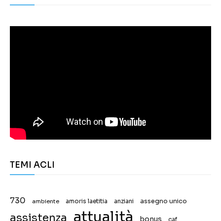
TEMI ACLI
730
assegno unico
ambiente
amoris laetitia
anziani
attualità
assistenza
bonus
caf