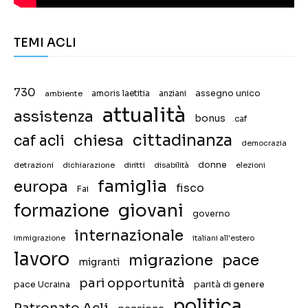
TEMI ACLI
730
assegno unico
ambiente
amoris laetitia
anziani
attualità
assistenza
bonus
caf
chiesa
cittadinanza
caf acli
democrazia
donne
detrazioni
diritti
disabilità
dichiarazione
elezioni
famiglia
europa
fisco
Fai
giovani
formazione
governo
internazionale
immigrazione
italiani all'estero
lavoro
migrazione
pace
migranti
pari opportunità
pace Ucraina
parità di genere
politica
Patronato Acli