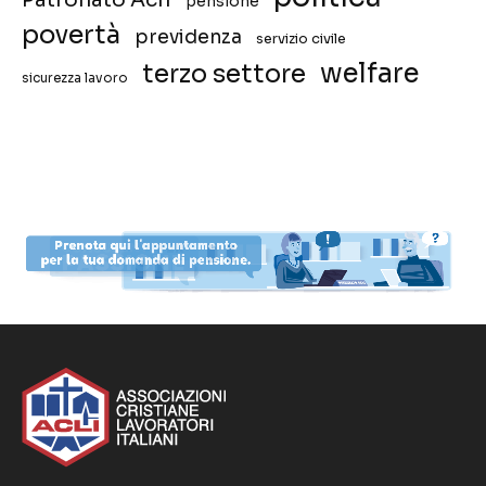
pensione
povertà
previdenza
servizio civile
welfare
terzo settore
sicurezza lavoro