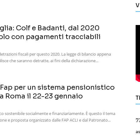
V
glia: Colf e Badanti, dal 2020
olo con pagamenti tracciabili
detrazioni fiscali per questo 2020. La legge di bilancio appena
lisce che saranno detratte, ai fini della dichiarazione...
 Fap per un sistema pensionistico
 a Roma il 22-23 gennaio
T
co sostenibile socialmente e finanziariamente. È questo il tema
ione e proposta organizzato dalle FAP ACLI e dal Patronato...
7
a