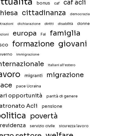
ttualità
caf acli
bonus
caf
hiesa
cittadinanza
democrazia
donne
trazioni
diritti
disabilità
dichiarazione
famiglia
europa
Fai
ezioni
giovani
formazione
isco
overno
immigrazione
nternazionale
italiani all'estero
avoro
migrazione
migranti
ace
pace Ucraina
ari opportunità
parità di genere
atronato Acli
pensione
olitica
povertà
revidenza
servizio civile
sicurezza lavoro
welfare
erzo settore