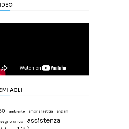
IDEO
EMI ACLI
30
ambiente
amoris laetitia
anziani
assistenza
ssegno unico