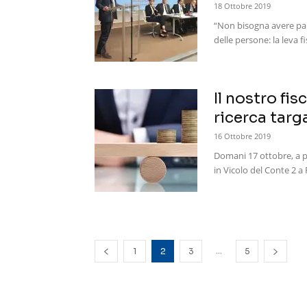
18 Ottobre 2019
“Non bisogna avere paur
delle persone: la leva f
Il nostro fi
ricerca targa
16 Ottobre 2019
Domani 17 ottobre, a par
in Vicolo del Conte 2 a 
...
1
2
3
5