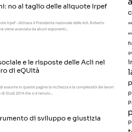
a
i: no al taglio delle aliquote Irpef
c
uote Irpef - dichiara il Presidente nazionale delle Acli, Roberto
de
he viene avanzata da alcuni esponenti...
el
f
g
i
ociale e le risposte delle Acli nel
o di eQUItà
l
p
di esaurire in queste pagine la ricchezza e la complessità dei lavori
p
di Studi 2019 che si è tenuto...
P
p
strumento di sviluppo e giustizia
p
t