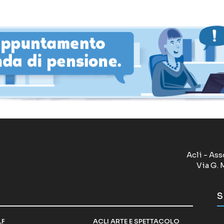
Acli - Ass
Via G. 
S
LF
ACLI ARTE E SPETTACOLO