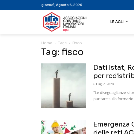
giovedì, Agosto 6, 2026
LE ACLI
Home
Tags
Fisco
Tag: fisco
Dati Istat, 
per redistrib
6 Luglio 2020
“Le diseguaglianze si 
puntare sulla formazion
Emergenza C
delle reti AC