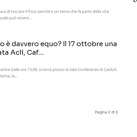
a di toccare il fisco perché è un tema che fa parte della vita
iscale può essere...
sco è davvero equo? Il 17 ottobre una
ta Acli, Caf...
tire dalle ore 15,00, si terrà presso la Sala Conferenze di CasAcli,
Roma, la...
Pagina 2 di 5