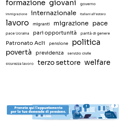
giovani
formazione
governo
internazionale
immigrazione
italiani all'estero
lavoro
migrazione
pace
migranti
pari opportunità
pace Ucraina
parità di genere
politica
Patronato Acli
pensione
povertà
previdenza
servizio civile
welfare
terzo settore
sicurezza lavoro