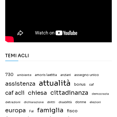
TEMI ACLI
730
assegno unico
ambiente
amoris laetitia
anziani
attualità
assistenza
bonus
caf
chiesa
cittadinanza
caf acli
democrazia
donne
detrazioni
diritti
disabilità
dichiarazione
elezioni
famiglia
europa
fisco
Fai