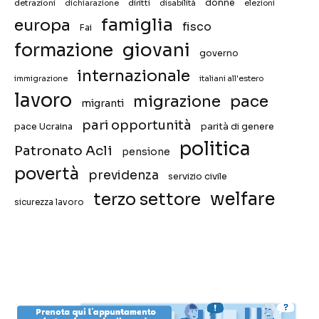
donne
detrazioni
diritti
disabilità
dichiarazione
elezioni
famiglia
europa
fisco
Fai
giovani
formazione
governo
internazionale
immigrazione
italiani all'estero
lavoro
migrazione
pace
migranti
pari opportunità
pace Ucraina
parità di genere
politica
Patronato Acli
pensione
povertà
previdenza
servizio civile
welfare
terzo settore
sicurezza lavoro