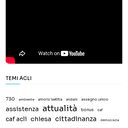
TEMI ACLI
730
assegno unico
ambiente
amoris laetitia
anziani
attualità
assistenza
bonus
caf
chiesa
cittadinanza
caf acli
democrazia