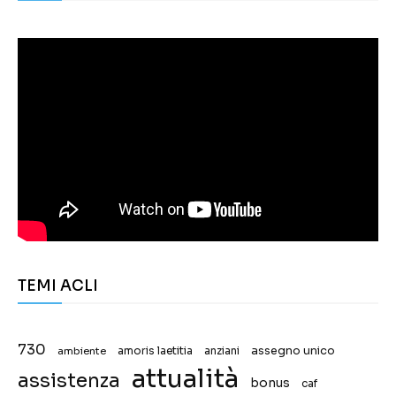
TEMI ACLI
730
assegno unico
ambiente
amoris laetitia
anziani
attualità
assistenza
bonus
caf