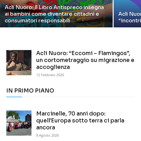
Acli Nuoro: Il Libro Antispreco insegna
ai bambini come diventare cittadini e
Acli Nuor
consumatori responsabili
“Incontr
Acli Nuoro: “Eccomi – Flamingos”,
un cortometraggio su migrazione e
accoglienza
12 Febbraio 2020
IN PRIMO PIANO
Marcinelle, 70 anni dopo:
quell’Europa sotto terra ci parla
ancora
8 Agosto 2026