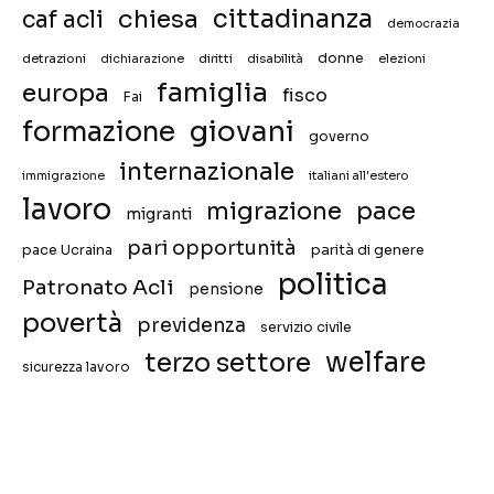
chiesa
cittadinanza
caf acli
democrazia
donne
detrazioni
diritti
disabilità
dichiarazione
elezioni
famiglia
europa
fisco
Fai
giovani
formazione
governo
internazionale
immigrazione
italiani all'estero
lavoro
migrazione
pace
migranti
pari opportunità
pace Ucraina
parità di genere
politica
Patronato Acli
pensione
povertà
previdenza
servizio civile
welfare
terzo settore
sicurezza lavoro