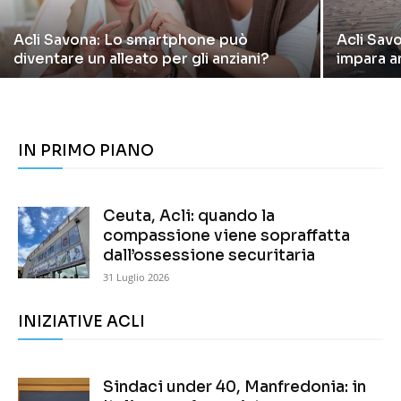
Acli Savona: Lo smartphone può
Acli Savo
diventare un alleato per gli anziani?
impara a
IN PRIMO PIANO
Ceuta, Acli: quando la
compassione viene sopraffatta
dall’ossessione securitaria
31 Luglio 2026
INIZIATIVE ACLI
Sindaci under 40, Manfredonia: in