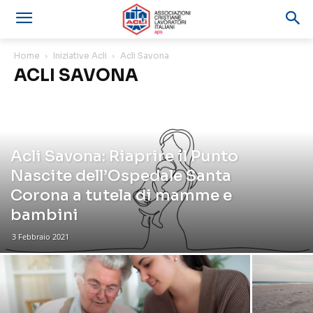
Home
Iniziative Acli
Acli Savona
ACLI SAVONA
Acli Savona: Riaprire il Punto
Nascite dell’Ospedale Santa
Corona a tutela di mamme e
bambini
3 Febbraio 2021