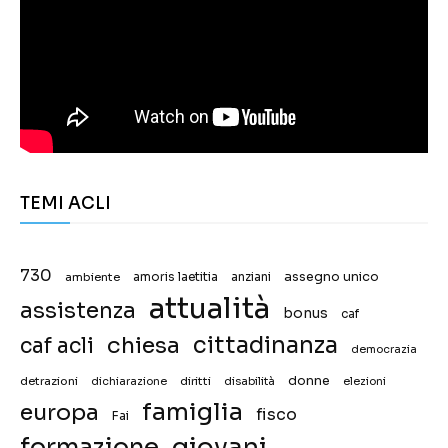
TEMI ACLI
730
assegno unico
ambiente
amoris laetitia
anziani
attualità
assistenza
bonus
caf
chiesa
cittadinanza
caf acli
democrazia
donne
detrazioni
diritti
disabilità
dichiarazione
elezioni
famiglia
europa
fisco
Fai
giovani
formazione