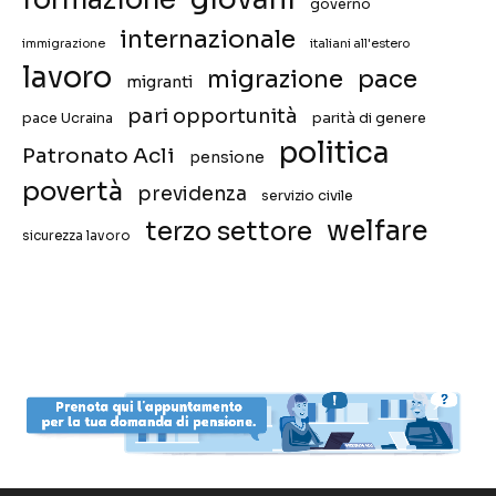
governo
internazionale
immigrazione
italiani all'estero
lavoro
migrazione
pace
migranti
pari opportunità
pace Ucraina
parità di genere
politica
Patronato Acli
pensione
povertà
previdenza
servizio civile
welfare
terzo settore
sicurezza lavoro