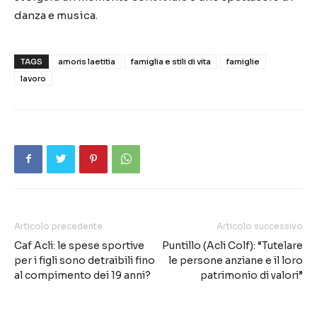
danza e musica.
TAGS
amoris laetitia
famiglia e stili di vita
famiglie
lavoro
Articolo precedente
Articolo successivo
Caf Acli: le spese sportive
Puntillo (Acli Colf): “Tutelare
per i figli sono detraibili fino
le persone anziane e il loro
al compimento dei 19 anni?
patrimonio di valori”