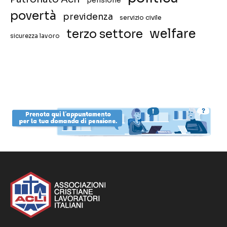
pensione
povertà
previdenza
servizio civile
welfare
terzo settore
sicurezza lavoro