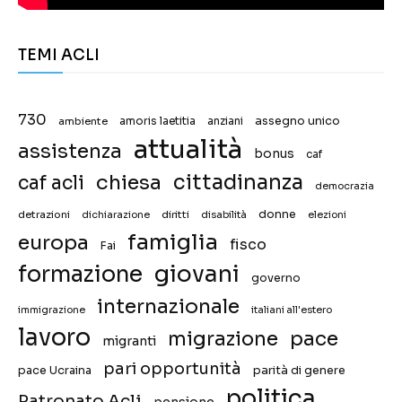
TEMI ACLI
730
assegno unico
ambiente
amoris laetitia
anziani
attualità
assistenza
bonus
caf
chiesa
cittadinanza
caf acli
democrazia
donne
detrazioni
diritti
disabilità
dichiarazione
elezioni
famiglia
europa
fisco
Fai
giovani
formazione
governo
internazionale
immigrazione
italiani all'estero
lavoro
migrazione
pace
migranti
pari opportunità
pace Ucraina
parità di genere
politica
Patronato Acli