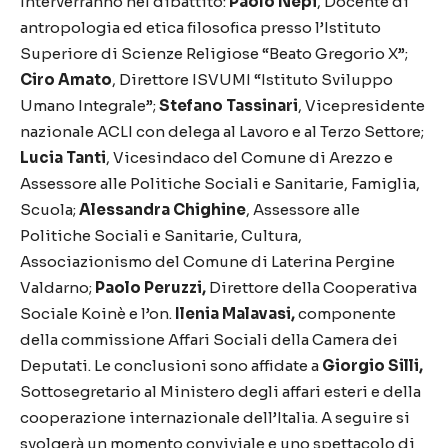
Interverranno nel dibattito:
Paolo Nepi
, Docente di
antropologia ed etica filosofica presso l’Istituto
Superiore di Scienze Religiose “Beato Gregorio X”;
Ciro Amato
, Direttore ISVUMI “Istituto Sviluppo
Umano Integrale”;
Stefano Tassinari
, Vicepresidente
nazionale ACLI con delega al Lavoro e al Terzo Settore;
Lucia Tanti
, Vicesindaco del Comune di Arezzo e
Assessore alle Politiche Sociali e Sanitarie, Famiglia,
Scuola;
Alessandra Chighine
, Assessore alle
Politiche Sociali e Sanitarie, Cultura,
Associazionismo del Comune di Laterina Pergine
Valdarno;
Paolo Peruzzi,
Direttore della Cooperativa
Sociale Koinè e l’on.
Ilenia Malavasi,
componente
della commissione Affari Sociali della Camera dei
Deputati. Le conclusioni sono affidate a
Giorgio Silli,
Sottosegretario al Ministero degli affari esteri e della
cooperazione internazionale dell’Italia. A seguire si
svolgerà un momento conviviale e uno spettacolo di