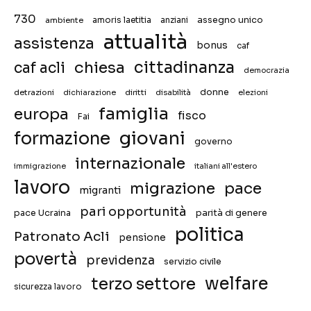
730
assegno unico
ambiente
amoris laetitia
anziani
attualità
assistenza
bonus
caf
chiesa
cittadinanza
caf acli
democrazia
donne
detrazioni
diritti
disabilità
dichiarazione
elezioni
famiglia
europa
fisco
Fai
giovani
formazione
governo
internazionale
immigrazione
italiani all'estero
lavoro
migrazione
pace
migranti
pari opportunità
pace Ucraina
parità di genere
politica
Patronato Acli
pensione
povertà
previdenza
servizio civile
welfare
terzo settore
sicurezza lavoro