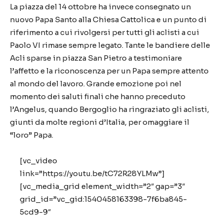
La piazza del 14 ottobre ha invece consegnato un
nuovo Papa Santo alla Chiesa Cattolica e un punto di
riferimento a cui rivolgersi per tutti gli aclisti a cui
Paolo VI rimase sempre legato. Tante le bandiere delle
Acli sparse in piazza San Pietro a testimoniare
l’affetto e la riconoscenza per un Papa sempre attento
al mondo del lavoro. Grande emozione poi nel
momento dei saluti finali che hanno preceduto
l’Angelus, quando Bergoglio ha ringraziato gli aclisti,
giunti da molte regioni d’Italia, per omaggiare il
“loro” Papa.
[vc_video
link=”https://youtu.be/tC72R28YLMw”]
[vc_media_grid element_width=”2″ gap=”3″
grid_id=”vc_gid:1540458163398-7f6ba845-
5cd9-9″