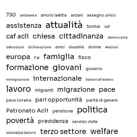
730
assegno unico
ambiente
amoris laetitia
anziani
attualità
assistenza
bonus
caf
chiesa
cittadinanza
caf acli
democrazia
donne
detrazioni
diritti
disabilità
dichiarazione
elezioni
famiglia
europa
fisco
Fai
giovani
formazione
governo
internazionale
immigrazione
italiani all'estero
lavoro
migrazione
pace
migranti
pari opportunità
pace Ucraina
parità di genere
politica
Patronato Acli
pensione
povertà
previdenza
servizio civile
welfare
terzo settore
sicurezza lavoro