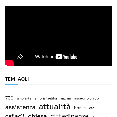
TEMI ACLI
730
assegno unico
ambiente
amoris laetitia
anziani
attualità
assistenza
bonus
caf
chiesa
cittadinanza
caf acli