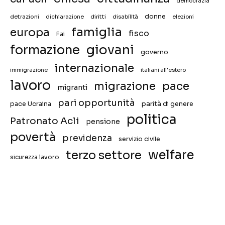
democrazia
donne
detrazioni
diritti
disabilità
dichiarazione
elezioni
famiglia
europa
fisco
Fai
giovani
formazione
governo
internazionale
immigrazione
italiani all'estero
lavoro
migrazione
pace
migranti
pari opportunità
pace Ucraina
parità di genere
politica
Patronato Acli
pensione
povertà
previdenza
servizio civile
welfare
terzo settore
sicurezza lavoro