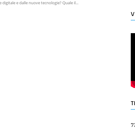
e digitale e dalle nuove tecnologie? Quale il...
V
T
7