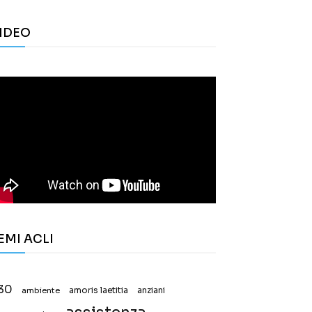
IDEO
EMI ACLI
30
ambiente
amoris laetitia
anziani