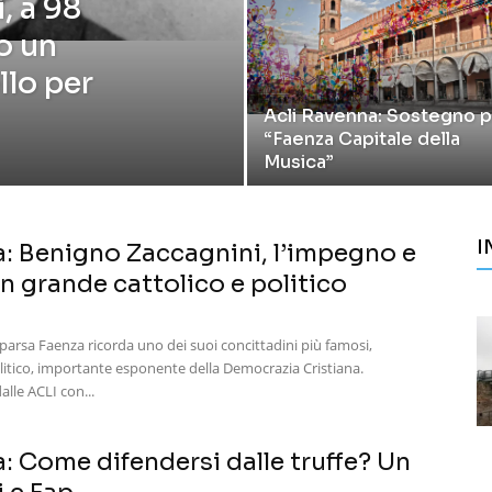
, a 98
o un
llo per
Acli Ravenna: Sostegno 
“Faenza Capitale della
Musica”
I
a: Benigno Zaccagnini, l’impegno e
 un grande cattolico e politico
parsa Faenza ricorda uno dei suoi concittadini più famosi,
litico, importante esponente della Democrazia Cristiana.
alle ACLI con...
: Come difendersi dalle truffe? Un