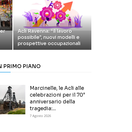
per
Acli Ravenna: “Il lavoro
possibile”, nuovi modelli e
prospettive occupazionali
N PRIMO PIANO
Marcinelle, le Acli alle
celebrazioni per il 70°
anniversario della
tragedia:...
7 Agosto 2026