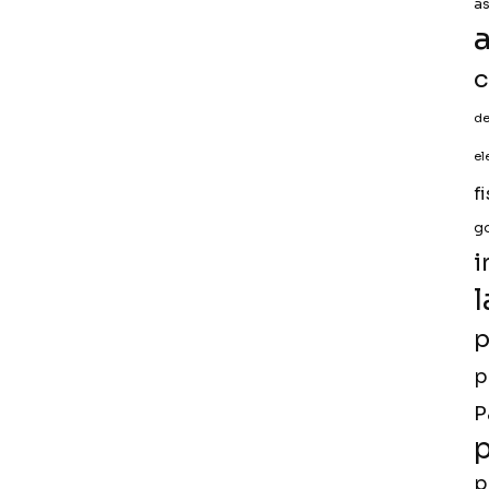
a
a
c
de
el
f
g
i
l
p
p
P
p
p