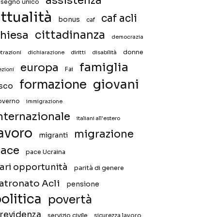
assistenza
ssegno unico
ttualità
caf acli
bonus
caf
hiesa
cittadinanza
democrazia
donne
trazioni
diritti
disabilità
dichiarazione
famiglia
europa
Fai
ezioni
giovani
formazione
isco
overno
immigrazione
nternazionale
italiani all'estero
avoro
migrazione
migranti
ace
pace Ucraina
ari opportunità
parità di genere
atronato Acli
pensione
olitica
povertà
revidenza
servizio civile
sicurezza lavoro