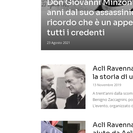
Don Giovanni Minzoni
anni dal suo assassini
ricordo che è un appe
tutti i credenti
23 Agosto 2021
Acli Ravenn
la storia di
13 Novembre 2019
A trent’anni dalla scom
Benigno Zaccagnini, po
L’evento, organizzato d
Acli Ravenna