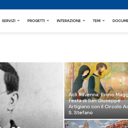
SERVIZI
PROGETTI
INTERAZIONE
TEMI
DOCUME
Acli Ravenna: Primo Magg
Festa di San Giuseppe
Artigiano con il Circolo Ac
S. Stefano