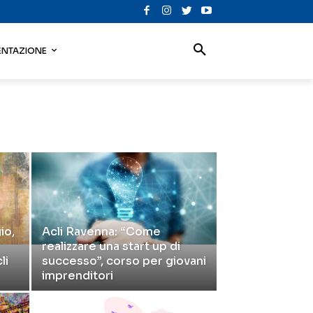
NTAZIONE
io,
Acli Ravenna: “Come
realizzare una start up di
li
successo”, corso per giovani
imprenditori