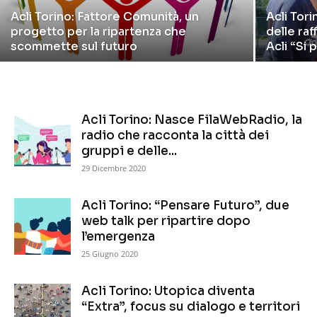
Acli Torino: Fattore Comunità, un
Acli Tori
progetto per la ripartenza che
delle raf
scommette sul futuro
Acli “Si 
Acli Torino: Nasce FilaWebRadio, la
radio che racconta la città dei
gruppi e delle...
29 Dicembre 2020
Acli Torino: “Pensare Futuro”, due
web talk per ripartire dopo
l’emergenza
25 Giugno 2020
Acli Torino: Utopica diventa
“Extra”, focus su dialogo e territori