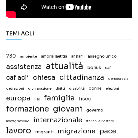
TEMI ACLI
730
assegno unico
ambiente
amoris laetitia
anziani
attualità
assistenza
bonus
caf
chiesa
cittadinanza
caf acli
democrazia
donne
detrazioni
diritti
disabilità
dichiarazione
elezioni
famiglia
europa
fisco
Fai
giovani
formazione
governo
internazionale
immigrazione
italiani all'estero
lavoro
migrazione
pace
migranti