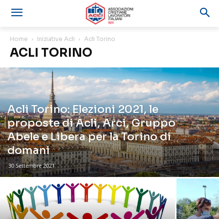
Home
Iniziative Acli
Acli Torino
ACLI TORINO
Acli Torino: Elezioni 2021, le
proposte di Acli, Arci, Gruppo
Abele e Libera per la Torino di
domani
30 Settembre 2021