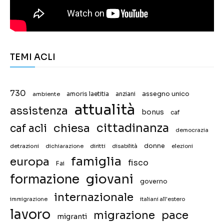
TEMI ACLI
730
assegno unico
ambiente
amoris laetitia
anziani
attualità
assistenza
bonus
caf
chiesa
cittadinanza
caf acli
democrazia
donne
detrazioni
diritti
disabilità
dichiarazione
elezioni
famiglia
europa
fisco
Fai
giovani
formazione
governo
internazionale
immigrazione
italiani all'estero
lavoro
migrazione
pace
migranti